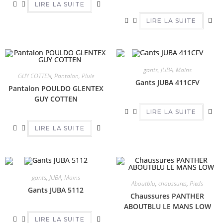
LIRE LA SUITE
LIRE LA SUITE
gants
,
JUBA
,
Mains
GUY COTTEN
,
Pantalon
,
Pluie
Gants JUBA 411CFV
Pantalon POULDO GLENTEX
GUY COTTEN
LIRE LA SUITE
LIRE LA SUITE
gants
,
JUBA
,
Mains
Aboutblu
,
chaussures
,
Pieds
Gants JUBA 5112
Chaussures PANTHER
ABOUTBLU LE MANS LOW
LIRE LA SUITE