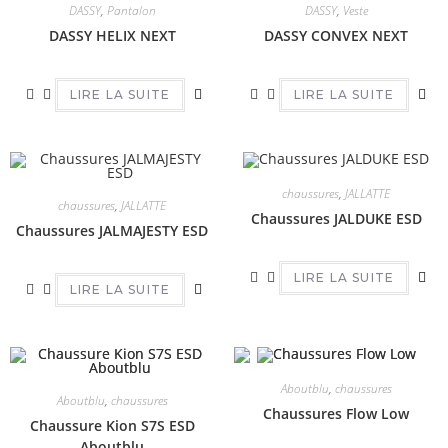
DASSY
,
Pantalon
DASSY
,
Veste
DASSY HELIX NEXT
DASSY CONVEX NEXT
LIRE LA SUITE
LIRE LA SUITE
chaussures
,
JALLATTE
chaussures
,
JALLATTE
Chaussures JALDUKE ESD
Chaussures JALMAJESTY ESD
LIRE LA SUITE
LIRE LA SUITE
Aboutblu
,
chaussures
Aboutblu
,
chaussures
Chaussures Flow Low
Chaussure Kion S7S ESD
Aboutblu