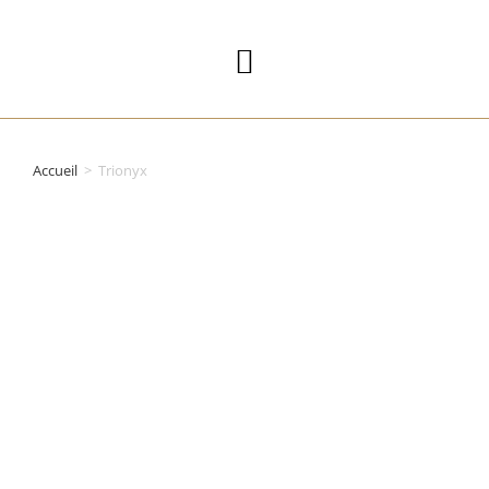
Accueil
>
Trionyx
CATALOGUE EPI
&
VÊTEMENTS
PROFESSIONNE
LS