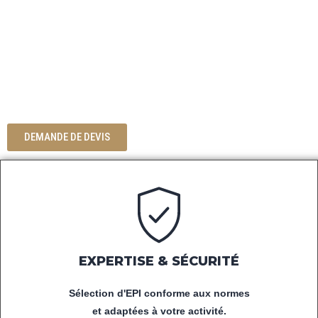
DÉCOUVREZ NOTRE SÉLECTION
D'ÉQUIPEMENTS DE PROTECTION
INDIVIDUELLE,
DE VÊTEMENTS DE TRAVAIL ET
D'ACCESSOIRES POUR LES
PROFESSIONNELS.
DEMANDE DE DEVIS
EXPERTISE & SÉCURITÉ
Sélection d'EPI conforme aux normes
et adaptées à votre activité.