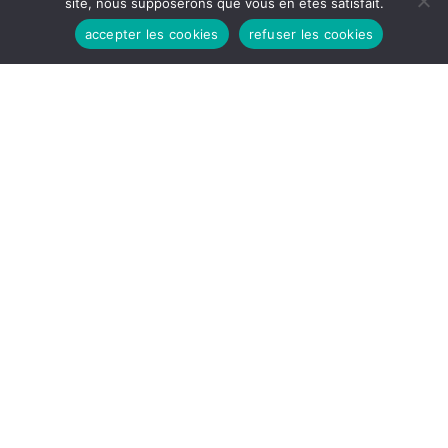
site, nous supposerons que vous en êtes satisfait.
accepter les cookies
refuser les cookies
HEURES D'OUVERTURES
Lundi - Vendredi:
8h30 - 12H
14H - 17h30