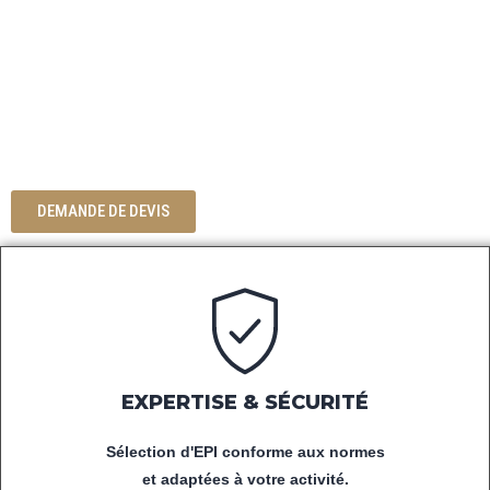
DÉCOUVREZ NOTRE SÉLECTION
D'ÉQUIPEMENTS DE PROTECTION
INDIVIDUELLE,
DE VÊTEMENTS DE TRAVAIL ET
D'ACCESSOIRES POUR LES
PROFESSIONNELS.
DEMANDE DE DEVIS
EXPERTISE & SÉCURITÉ
Sélection d'EPI conforme aux normes
et adaptées à votre activité.