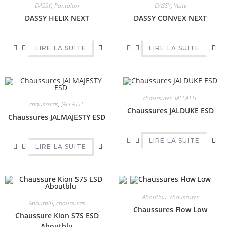
DASSY
,
Pantalon
DASSY
,
Veste
DASSY HELIX NEXT
DASSY CONVEX NEXT
LIRE LA SUITE
LIRE LA SUITE
chaussures
,
JALLATTE
chaussures
,
JALLATTE
Chaussures JALDUKE ESD
Chaussures JALMAJESTY ESD
LIRE LA SUITE
LIRE LA SUITE
Aboutblu
,
chaussures
Aboutblu
,
chaussures
Chaussures Flow Low
Chaussure Kion S7S ESD
Aboutblu