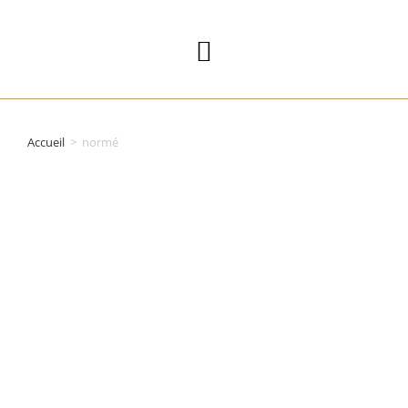
Accueil
>
normé
CATALOGUE EPI
&
VÊTEMENTS
PROFESSIONNE
LS