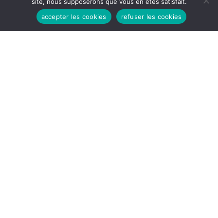
site, nous supposerons que vous en êtes satisfait.
accepter les cookies
refuser les cookies
HEURES D'OUVERTURES
Lundi - Vendredi:
8h30 - 12H
14H - 17h30