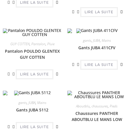
LIRE LA SUITE
LIRE LA SUITE
gants
,
JUBA
,
Mains
GUY COTTEN
,
Pantalon
,
Pluie
Gants JUBA 411CFV
Pantalon POULDO GLENTEX
GUY COTTEN
LIRE LA SUITE
LIRE LA SUITE
gants
,
JUBA
,
Mains
Aboutblu
,
chaussures
,
Pieds
Gants JUBA 5112
Chaussures PANTHER
ABOUTBLU LE MANS LOW
LIRE LA SUITE