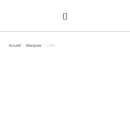
Accueil
>
Marques
>
JUBA
CATALOGUE EPI
&
VÊTEMENTS
PROFESSIONNE
LS