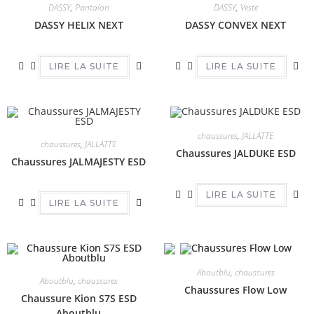
DASSY
,
Pantalon
DASSY
,
Veste
DASSY HELIX NEXT
DASSY CONVEX NEXT
LIRE LA SUITE
LIRE LA SUITE
chaussures
,
JALLATTE
chaussures
,
JALLATTE
Chaussures JALDUKE ESD
Chaussures JALMAJESTY ESD
LIRE LA SUITE
LIRE LA SUITE
Aboutblu
,
chaussures
Aboutblu
,
chaussures
Chaussures Flow Low
Chaussure Kion S7S ESD
Aboutblu