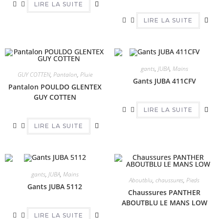
LIRE LA SUITE
LIRE LA SUITE
gants
,
JUBA
,
Mains
GUY COTTEN
,
Pantalon
,
Pluie
Gants JUBA 411CFV
Pantalon POULDO GLENTEX
GUY COTTEN
LIRE LA SUITE
LIRE LA SUITE
gants
,
JUBA
,
Mains
Aboutblu
,
chaussures
,
Pieds
Gants JUBA 5112
Chaussures PANTHER
ABOUTBLU LE MANS LOW
LIRE LA SUITE