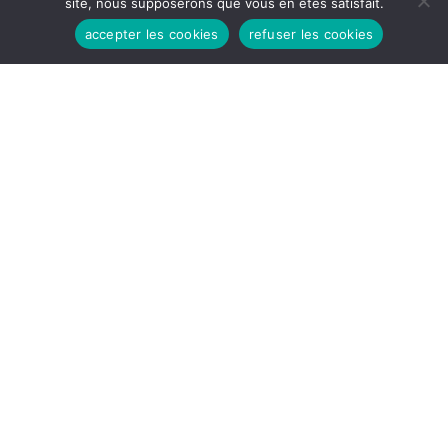
site, nous supposerons que vous en êtes satisfait.
accepter les cookies
refuser les cookies
HEURES D'OUVERTURES
Lundi - Vendredi:
8h30 - 12H
14H - 17h30