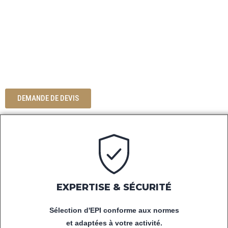
DÉCOUVREZ NOTRE SÉLECTION
D'ÉQUIPEMENTS DE PROTECTION
INDIVIDUELLE,
DE VÊTEMENTS DE TRAVAIL ET
D'ACCESSOIRES POUR LES
PROFESSIONNELS.
DEMANDE DE DEVIS
EXPERTISE & SÉCURITÉ
Sélection d'EPI conforme aux normes
et adaptées à votre activité.