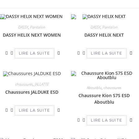
DASSY
,
Pantalon
DASSY
,
Pantalon
DASSY HELIX NEXT WOMEN
DASSY HELIX NEXT
LIRE LA SUITE
LIRE LA SUITE
chaussures
,
JALLATTE
Aboutblu
,
chaussures
Chaussures JALDUKE ESD
Chaussure Kion S7S ESD
Aboutblu
LIRE LA SUITE
LIRE LA SUITE