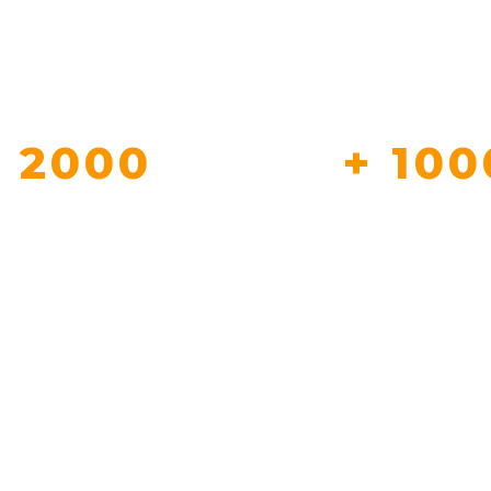
+ 2000
+ 100
T NOUS FONT DEJA
REFERENCE EN 
CONFIANCE