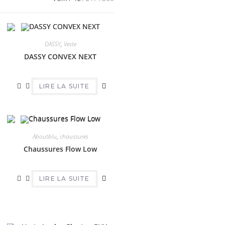
DASSY
,
Veste
DASSY CONVEX NEXT
LIRE LA SUITE
Aboutblu
,
chaussures
Chaussures Flow Low
LIRE LA SUITE