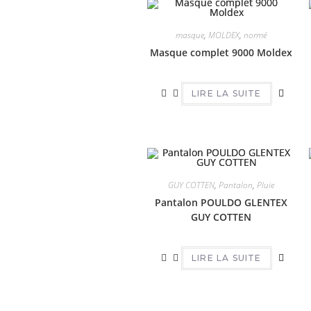
masque
,
MOLDEX
,
normé
Masque complet 9000 Moldex
LIRE LA SUITE
GUY COTTEN
,
Pantalon
,
Pluie
Pantalon POULDO GLENTEX
GUY COTTEN
LIRE LA SUITE