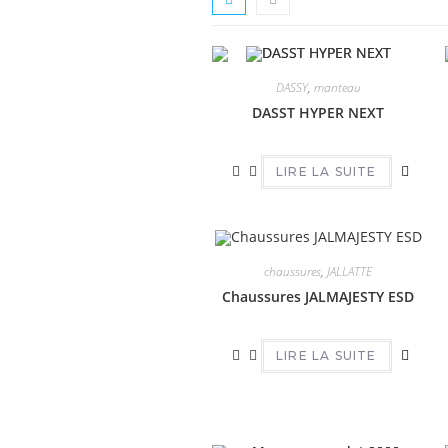
DASSY
,
manteau
DASST HYPER NEXT
LIRE LA SUITE
chaussures
,
JALLATTE
Chaussures JALMAJESTY ESD
LIRE LA SUITE