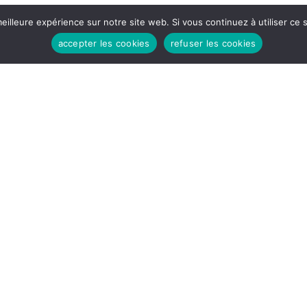
eilleure expérience sur notre site web. Si vous continuez à utiliser ce
accepter les cookies
refuser les cookies
HEURES D'OUVERTURES
Lundi - Vendredi:
8h30 - 12H
14H - 17h30