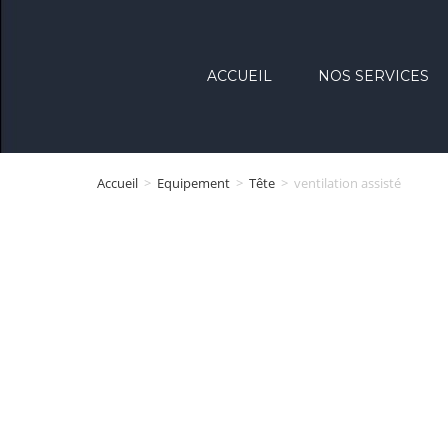
ACCUEIL
NOS SERVICES
Accueil
>
Equipement
>
Tête
>
ventilation assisté
CATALOGUE E
VÊTEMENTS
PROFESSION
DÉCOUVREZ NOTRE SÉLECTION D
PROTECTION INDIVIDUELLE,