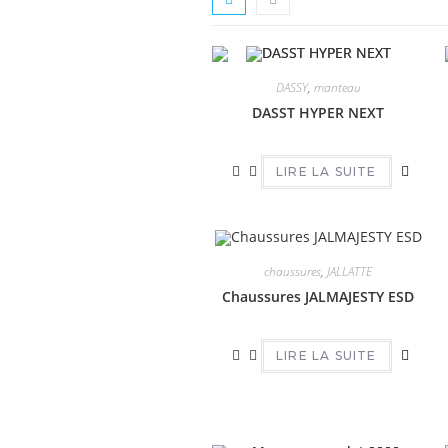
DASSY
,
manteau
DASST HYPER NEXT
LIRE LA SUITE
chaussures
,
JALLATTE
Chaussures JALMAJESTY ESD
LIRE LA SUITE