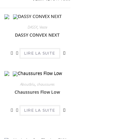
DASSY
,
Veste
DASSY CONVEX NEXT
LIRE LA SUITE
Aboutblu
,
chaussures
Chaussures Flow Low
LIRE LA SUITE