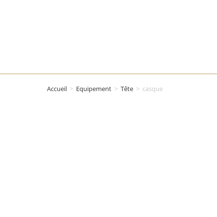
ACCUEIL
NOS SERVICES
Accueil
>
Equipement
>
Tête
>
casque
CATALOGUE E
VÊTEMENTS
PROFESSION
DÉCOUVREZ NOTRE SÉLECTION D
PROTECTION INDIVIDUELLE,