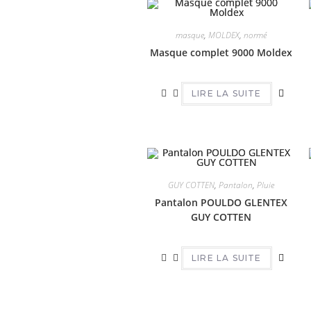
masque
,
MOLDEX
,
normé
Masque complet 9000 Moldex
LIRE LA SUITE
GUY COTTEN
,
Pantalon
,
Pluie
Pantalon POULDO GLENTEX
GUY COTTEN
LIRE LA SUITE