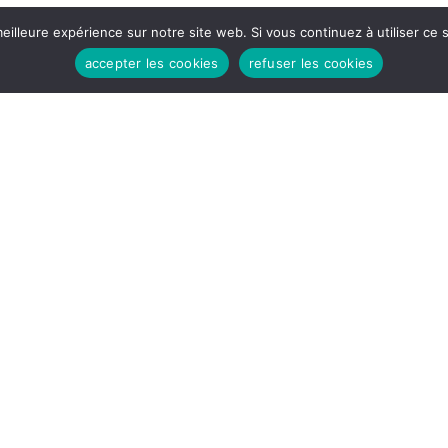
eilleure expérience sur notre site web. Si vous continuez à utiliser ce
accepter les cookies
refuser les cookies
HEURES D'OUVERTURES
Lundi - Vendredi:
8h30 - 12H
14H - 17h30