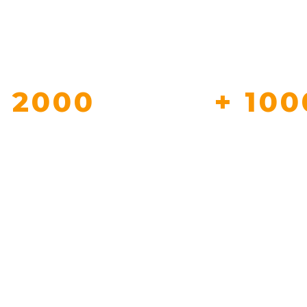
+ 2000
+ 100
T NOUS FONT DEJA
REFERENCE EN 
CONFIANCE