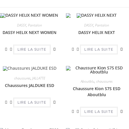
DASSY
,
Pantalon
DASSY
,
Pantalon
DASSY HELIX NEXT WOMEN
DASSY HELIX NEXT
LIRE LA SUITE
LIRE LA SUITE
chaussures
,
JALLATTE
Aboutblu
,
chaussures
Chaussures JALDUKE ESD
Chaussure Kion S7S ESD
Aboutblu
LIRE LA SUITE
LIRE LA SUITE