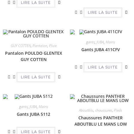
LIRE LA SUITE
LIRE LA SUITE
gants
,
JUBA
,
Mains
GUY COTTEN
,
Pantalon
,
Pluie
Gants JUBA 411CFV
Pantalon POULDO GLENTEX
GUY COTTEN
LIRE LA SUITE
LIRE LA SUITE
gants
,
JUBA
,
Mains
Aboutblu
,
chaussures
,
Pieds
Gants JUBA 5112
Chaussures PANTHER
ABOUTBLU LE MANS LOW
LIRE LA SUITE