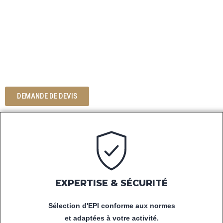
DÉCOUVREZ NOTRE SÉLECTION
D'ÉQUIPEMENTS DE PROTECTION
INDIVIDUELLE,
DE VÊTEMENTS DE TRAVAIL ET
D'ACCESSOIRES POUR LES
PROFESSIONNELS.
DEMANDE DE DEVIS
EXPERTISE & SÉCURITÉ
Sélection d'EPI conforme aux normes
et adaptées à votre activité.