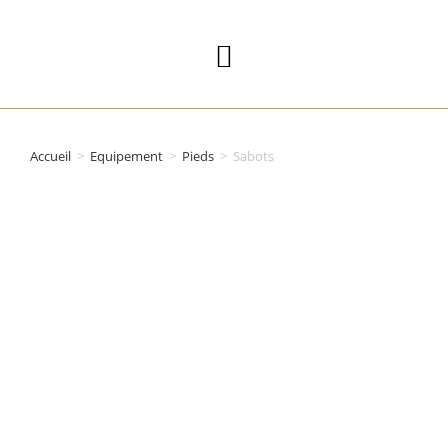
Accueil
>
Equipement
>
Pieds
>
Sabots
CATALOGUE EPI
&
VÊTEMENTS
PROFESSIONNE
LS