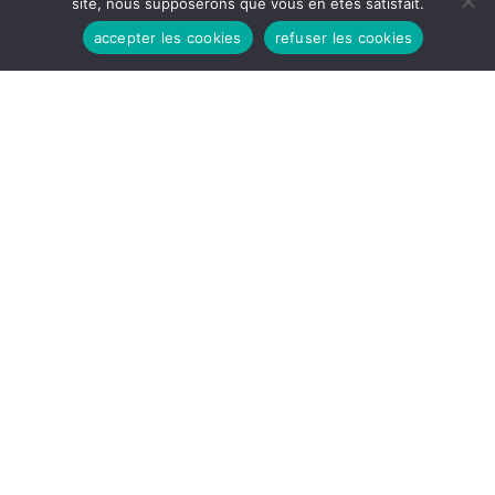
site, nous supposerons que vous en êtes satisfait.
accepter les cookies
refuser les cookies
HEURES D'OUVERTURES
Lundi - Vendredi:
8h30 - 12H
14H - 17h30