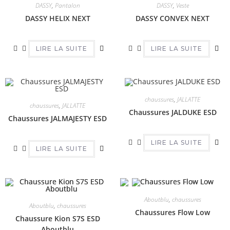
DASSY
,
Pantalon
DASSY
,
Veste
DASSY HELIX NEXT
DASSY CONVEX NEXT
LIRE LA SUITE
LIRE LA SUITE
chaussures
,
JALLATTE
chaussures
,
JALLATTE
Chaussures JALDUKE ESD
Chaussures JALMAJESTY ESD
LIRE LA SUITE
LIRE LA SUITE
Aboutblu
,
chaussures
Aboutblu
,
chaussures
Chaussures Flow Low
Chaussure Kion S7S ESD
Aboutblu