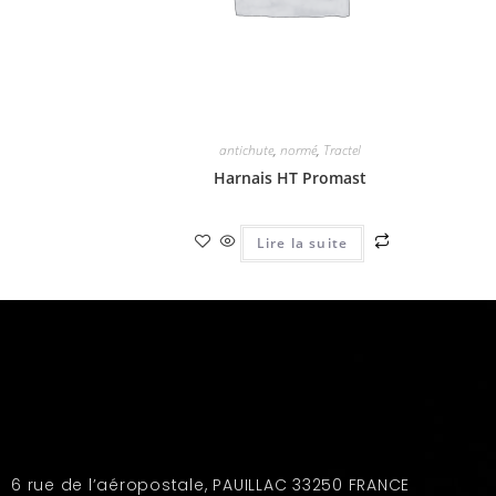
antichute
,
normé
,
Tractel
Harnais HT Promast
Lire la suite
6 rue de l’aéropostale, PAUILLAC 33250 FRANCE