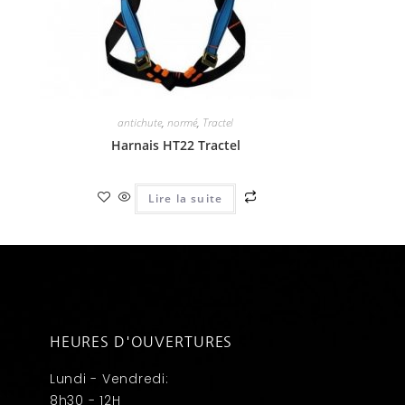
antichute
,
normé
,
Tractel
Harnais HT22 Tractel
Lire la suite
HEURES D'OUVERTURES
Lundi - Vendredi:
8h30 - 12H