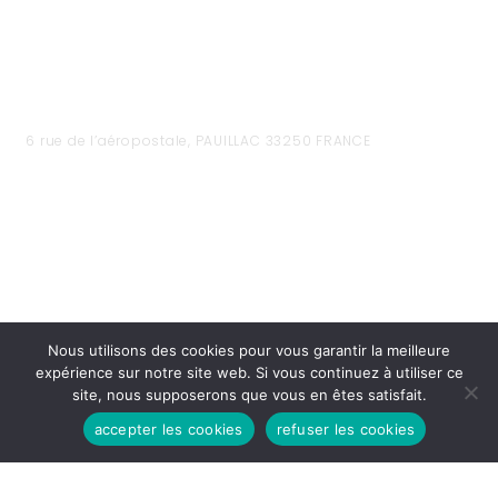
6 rue de l’aéropostale, PAUILLAC 33250 FRANCE
Nous utilisons des cookies pour vous garantir la meilleure
expérience sur notre site web. Si vous continuez à utiliser ce
site, nous supposerons que vous en êtes satisfait.
HEURES D'OUVERTURES
accepter les cookies
refuser les cookies
Lundi - Vendredi:
8h30 - 12H