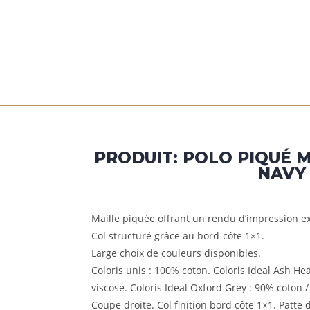
NOS PRODUITS
A PROPOS
CONTACT
PRODUIT: POLO PIQUÉ 
NAVY
Maille piquée offrant un rendu d’impression e
Col structuré grâce au bord-côte 1×1.
Large choix de couleurs disponibles.
Coloris unis : 100% coton. Coloris Ideal Ash He
viscose. Coloris Ideal Oxford Grey : 90% coton 
Coupe droite. Col finition bord côte 1×1. Patt