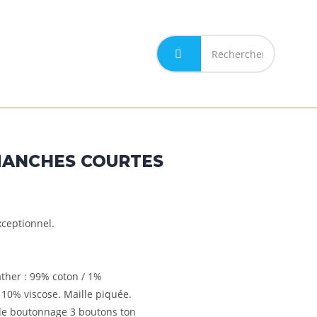
MON COMPTE
MANCHES COURTES
xceptionnel.
ather : 99% coton / 1%
/ 10% viscose. Maille piquée.
e de boutonnage 3 boutons ton