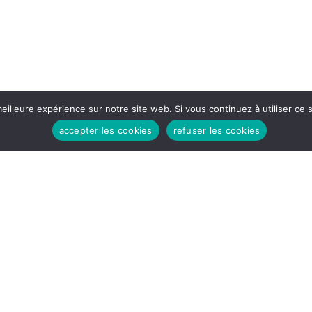
eilleure expérience sur notre site web. Si vous continuez à utiliser ce
HEURES D'OUVERTURES
accepter les cookies
refuser les cookies
Lundi - Vendredi:
8h30 - 12H
14H - 17h30