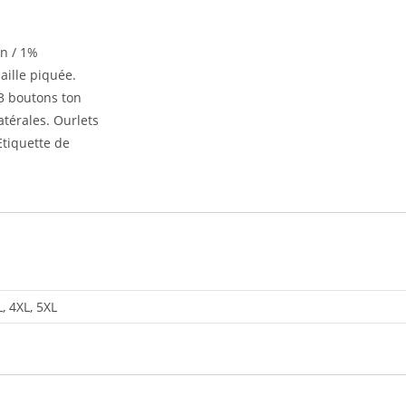
on / 1%
aille piquée.
 3 boutons ton
atérales. Ourlets
Etiquette de
L, 4XL, 5XL