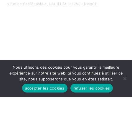
6 rue de l’aéropostale, PAUILLAC 33250 FRANCE
HEURES D'OUVERTURES
Nous utilisons des cookies pour vous garantir la meilleure
Lundi - Vendredi:
expérience sur notre site web. Si vous continuez à utiliser ce
8h30 - 12H
site, nous supposerons que vous en êtes satisfait.
14H - 17h30
accepter les cookies
refuser les cookies