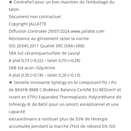
❖ Contrefort pour un bon maintien de l’emboitage du
talon.
Document non contractuel
Copyright JALLATTE
Diffusion Controlée 29/07/2024 www.jallatte.com
Résistance au glissement selon la norme
ISO 20345:2011 Qualité SRC (SRA+SRB)
SRA Sol céramique/sulfate de Lauryl
A plat 0,73 (>0,32) – talon 0,70 (>0,28)
SRB Sol acier /Glycérine
A plat 0,30 (>0,18) – talon 0,28 (>0,13)
❖ Semelle innovante Synergy en bi-composant PU / PU
de BASF® BMB  BioMass Balance Certifié EU-REDcert² et
insert en ETPU Expanded Thermoplastic PolyUréthane dit
Infinergy ® de BASF pour un amorti exceptionnel et une
capacité
extraordinaire à restituer plus de 55% de l’énergie
accumulée pendant la marche (Test de rebond EN ISO