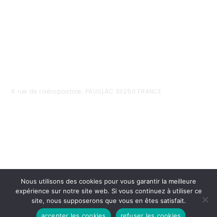
6 rue de l’aéropostale, PAUILLAC 33250 FRANCE
Nous utilisons des cookies pour vous garantir la meilleure
expérience sur notre site web. Si vous continuez à utiliser ce
site, nous supposerons que vous en êtes satisfait.
HEURES D'OUVERTURES
accepter les cookies
refuser les cookies