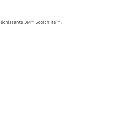
léchissante 3M™ Scotchlite ™.