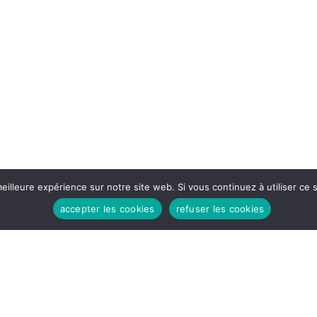
HEURES D'OUVERTURES
Lundi - Vendredi:
eilleure expérience sur notre site web. Si vous continuez à utiliser ce
8h30 - 12H
accepter les cookies
refuser les cookies
14H - 17h30