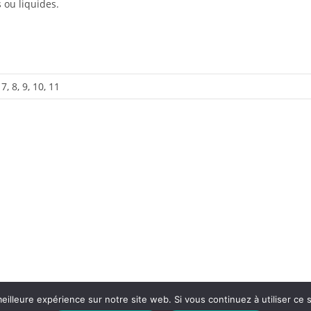
 ou liquides.
 7, 8, 9, 10, 11
HEURES D'OUVERTURES
eilleure expérience sur notre site web. Si vous continuez à utiliser ce