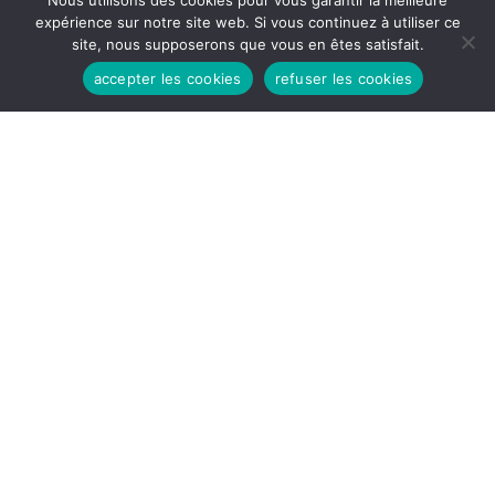
Nous utilisons des cookies pour vous garantir la meilleure
expérience sur notre site web. Si vous continuez à utiliser ce
site, nous supposerons que vous en êtes satisfait.
accepter les cookies
refuser les cookies
HEURES D'OUVERTURES
Lundi - Vendredi: