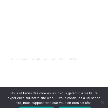
6 rue de l’aéropostale, PAUILLAC 33250 FRANCE
Nous utilisons des cookies pour vous garantir la meilleure
expérience sur notre site web. Si vous continuez à utiliser ce
site, nous supposerons que vous en êtes satisfait.