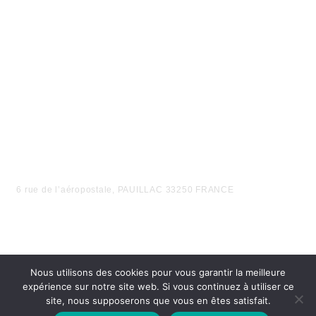
6 rue de l’aéropostale, PAUILLAC 33250 FRANCE
Nous utilisons des cookies pour vous garantir la meilleure
expérience sur notre site web. Si vous continuez à utiliser ce
site, nous supposerons que vous en êtes satisfait.