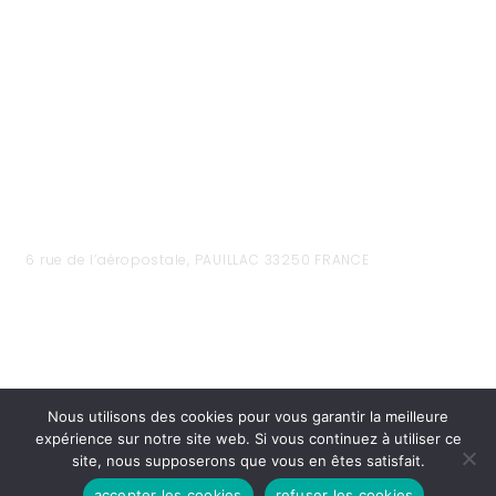
6 rue de l’aéropostale, PAUILLAC 33250 FRANCE
Nous utilisons des cookies pour vous garantir la meilleure
expérience sur notre site web. Si vous continuez à utiliser ce
site, nous supposerons que vous en êtes satisfait.
accepter les cookies
refuser les cookies