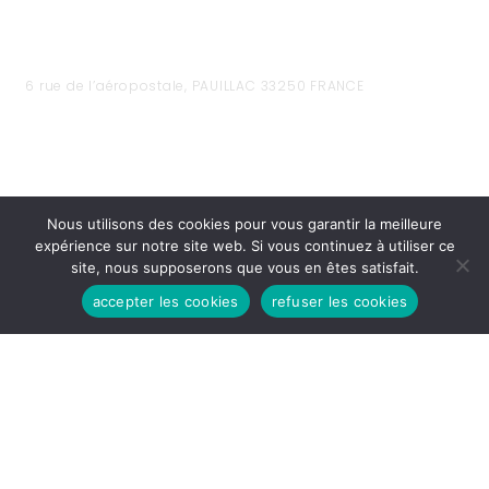
6 rue de l’aéropostale, PAUILLAC 33250 FRANCE
Nous utilisons des cookies pour vous garantir la meilleure
expérience sur notre site web. Si vous continuez à utiliser ce
site, nous supposerons que vous en êtes satisfait.
accepter les cookies
refuser les cookies
HEURES D'OUVERTURES