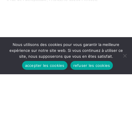
Nous utilisons des cookies pour vous garantir la meilleure
expérience sur notre site web. Si vous continuez à utiliser ce
site, nous supposerons que vous en êtes satisfait.
accepter les cookies
refuser les cookies
HEURES D'OUVERTURES
Lundi - Vendredi:
8h30 - 12H
14H - 17h30