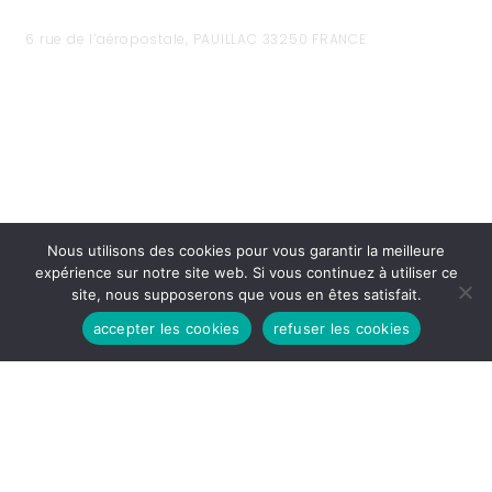
6 rue de l’aéropostale, PAUILLAC 33250 FRANCE
HEURES D'OUVERTURES
Lundi - Vendredi:
Nous utilisons des cookies pour vous garantir la meilleure
8h30 - 12H
expérience sur notre site web. Si vous continuez à utiliser ce
14H - 17h30
site, nous supposerons que vous en êtes satisfait.
accepter les cookies
refuser les cookies
MENTIONS LÉGALES